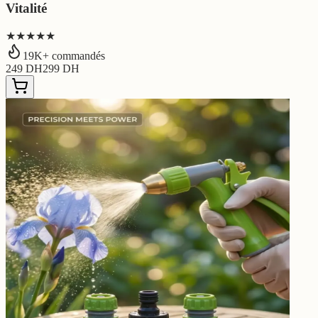
Vitalité
★★★★★
19
K+ commandés
249
DH
299
DH