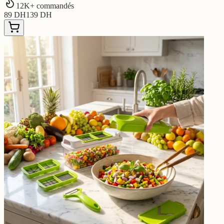
12
K+ commandés
89
DH
139
DH