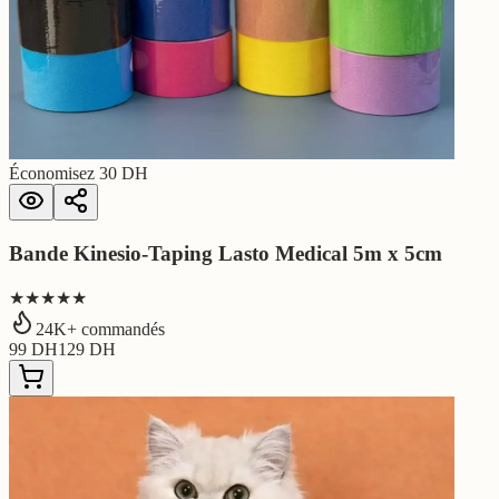
Économisez
30
DH
Bande Kinesio-Taping Lasto Medical 5m x 5cm
★★★★★
24
K+ commandés
99
DH
129
DH