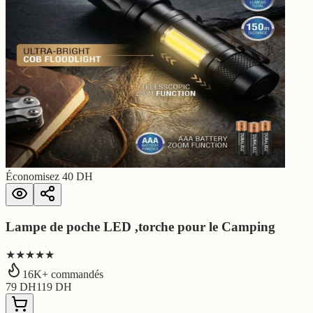
Économisez
40
DH
Lampe de poche LED ,torche pour le Camping
★★★★★
16
K+ commandés
79
DH
119
DH