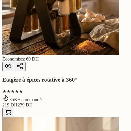
Économisez
60
DH
Étagère à épices rotative à 360°
★★★★★
35
K+ commandés
219
DH
279
DH