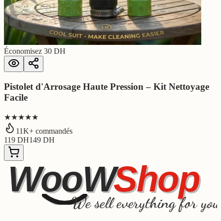
Économisez
30
DH
Pistolet d'Arrosage Haute Pression – Kit Nettoyage
Facile
★★★★★
11
K+ commandés
119
DH
149
DH
WooW
Shop
We sell everything for you