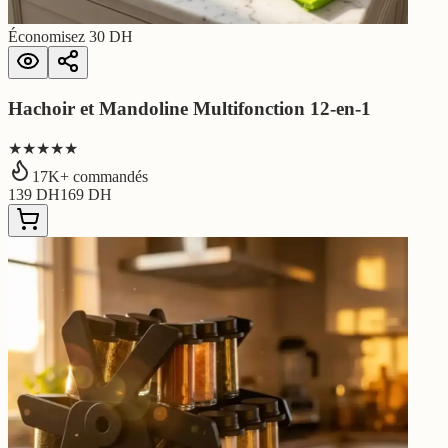
Économisez
30
DH
Hachoir et Mandoline Multifonction 12-en-1
★★★★★
17
K+ commandés
139
DH
169
DH