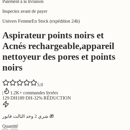
Paiement à la livraison
Inspectez avant de payer
Univers Femme
En Stock (expédition 24h)
Aspirateur points noirs et
Acnés rechargeable,appareil
nettoyeur des pores et points
noirs
5.0
|
1.2K+ commandes livrées
129
DH
189
DH
-
32
% RÉDUCTION
شري 2 وخد الثالث فابور 🎁
Quantité