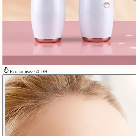
Économisez
60
DH