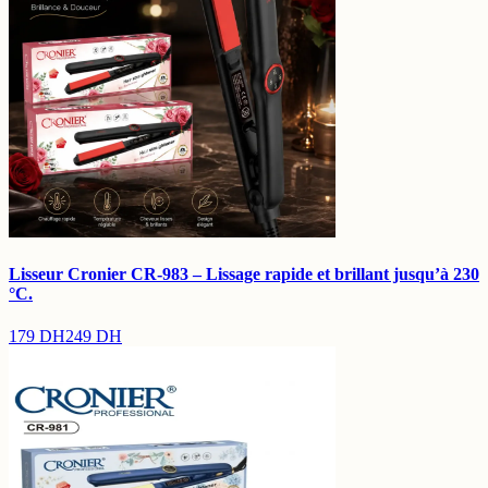
Lisseur Cronier CR-983 – Lissage rapide et brillant jusqu’à 230
°C.
179
DH
249
DH