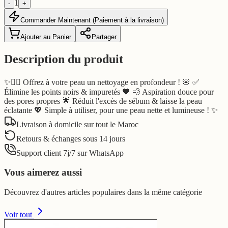
1
-
+
Commander Maintenant (Paiement à la livraison)
Ajouter au Panier
Partager
Description du produit
✨💆‍♀️ Offrez à votre peau un nettoyage en profondeur ! 🌸 ✅
Élimine les points noirs & impuretés 🖤 💨 Aspiration douce pour
des pores propres 🌟 Réduit l'excès de sébum & laisse la peau
éclatante 💖 Simple à utiliser, pour une peau nette et lumineuse ! ✨
Livraison à domicile sur tout le Maroc
Retours & échanges sous 14 jours
Support client 7j/7 sur WhatsApp
Vous aimerez aussi
Découvrez d'autres articles populaires dans la même catégorie
Voir tout