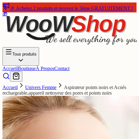
🎉 Achetez 2 produits et recevez le 3ème GRATUITEMENT !
🎁
WooW
Shop
We sell everything for you
Tous produits
Accueil
Boutique
À Propos
Contact
Accueil
Univers Femme
Aspirateur points noirs et Acnés
rechargeable,appareil nettoyeur des pores et points noirs