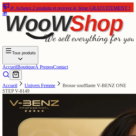
🎉 Achetez 2 produits et recevez le 3ème GRATUITEMENT !
🎁
WooW
Shop
We sell everything for you
Tous produits
Accueil
Boutique
À Propos
Contact
Accueil
Univers Femme
Brosse soufflante V-BENZ ONE
STEP V-8149