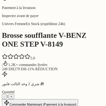
Paiement à la livraison
Inspectez avant de payer
Univers Femme
En Stock (expédition 24h)
Brosse soufflante V-BENZ
ONE STEP V-8149
5.0
|
1.2K+ commandes livrées
249
DH
279
DH
-
11
% RÉDUCTION
شري 2 وخد الثالث فابور 🎁
Quantité
1
-
+
Commander Maintenant (Paiement à la livraison)