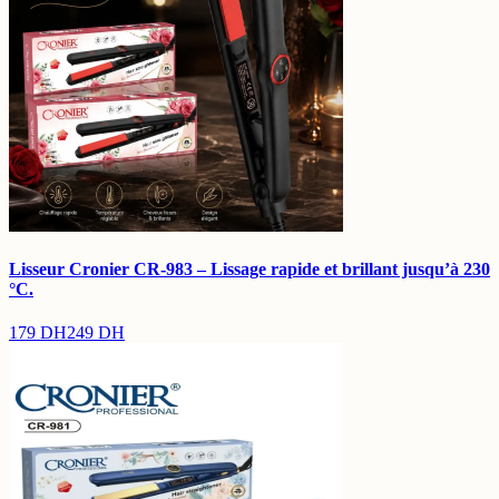
Lisseur Cronier CR-983 – Lissage rapide et brillant jusqu’à 230
°C.
179
DH
249
DH