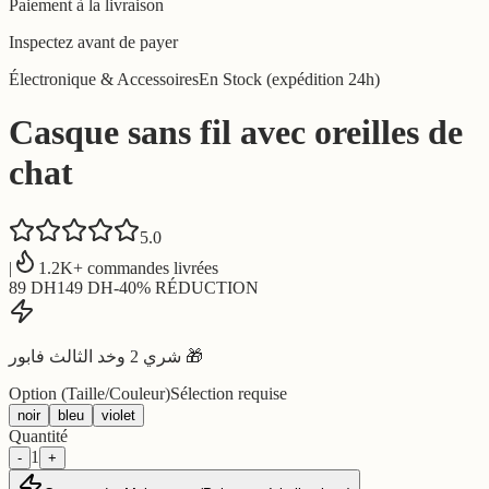
Paiement à la livraison
Inspectez avant de payer
Électronique & Accessoires
En Stock (expédition 24h)
Casque sans fil avec oreilles de
chat
5.0
|
1.2K+ commandes livrées
89
DH
149
DH
-
40
% RÉDUCTION
شري 2 وخد الثالث فابور 🎁
Option (Taille/Couleur)
Sélection requise
noir
bleu
violet
Quantité
1
-
+