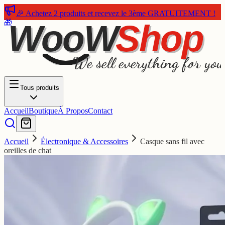
🎉 Achetez 2 produits et recevez le 3ème GRATUITEMENT !
🎁
WooW
Shop
We sell everything for you
Tous produits
Accueil
Boutique
À Propos
Contact
Accueil
Électronique & Accessoires
Casque sans fil avec
oreilles de chat