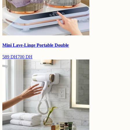
Mini Lave-Linge Portable Double
589
DH
700
DH