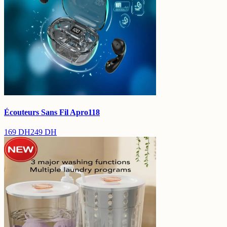
Écouteurs Sans Fil Apro118
169
DH
249
DH